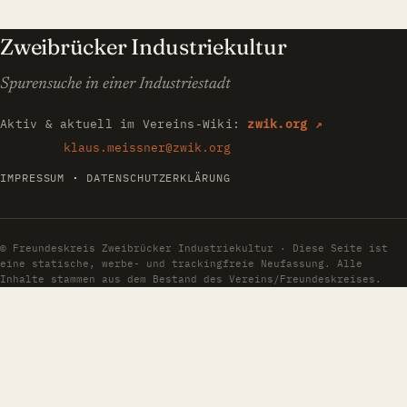
Zweibrücker Industriekultur
Spurensuche in einer Industriestadt
Aktiv & aktuell im Vereins-Wiki:
zwik.org ↗
klaus.meissner@zwik.org
·
IMPRESSUM
DATENSCHUTZERKLÄRUNG
© Freundeskreis Zweibrücker Industriekultur · Diese Seite ist
eine statische, werbe- und trackingfreie Neufassung. Alle
Inhalte stammen aus dem Bestand des Vereins/Freundeskreises.