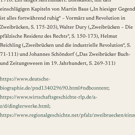
1918: Ein langes Jahrhundert. Blieskastel, mit den
einschlägigen Kapiteln von Martin Baus („In hiesiger Gegend
ist alles fortwährend ruhig“ – Vormärz und Revolution in
Zweibrücken, S. 175-203), Walter Dury („Zweibrücken – Die
pfälzische Residenz des Rechts“, S. 150-173), Helmut
Reichling („Zweibrücken und die industrielle Revolution“, S.
71-111) und Johannes Schöndorf („Das Zweibrücker Buch-
und Zeitungswesen im 19. Jahrhundert, S. 269-311)
https://www.deutsche-
biographie.de/pnd134029690.html#ndbcontent
;
https://www.wirtschaftsgeschichte-rlp.de/a-
z/d/dinglerwerke.html
;
https://www.regionalgeschichte.net/pfalz/zweibruecken/einz